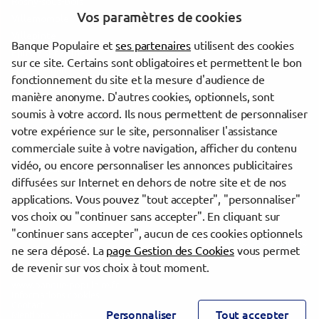
Rosny-sous-Bois
Vos paramètres de cookies
Villemomble
Villepinte
Banque Populaire et
ses partenaires
utilisent des cookies
Épinay-sur-Seine
sur ce site. Certains sont obligatoires et permettent le bon
Livry-Gargan
fonctionnement du site et la mesure d'audience de
Deuil-la-Barre
manière anonyme. D'autres cookies, optionnels, sont
Villiers-le-Bel
soumis à votre accord. Ils nous permettent de personnaliser
votre expérience sur le site, personnaliser l'assistance
commerciale suite à votre navigation, afficher du contenu
Trouver une agence Banque Populaire
vidéo, ou encore personnaliser les annonces publicitaires
Seine-Saint-Denis
diffusées sur Internet en dehors de notre site et de nos
Le Bourget
applications. Vous pouvez "tout accepter", "personnaliser"
LE BOURGET
vos choix ou "continuer sans accepter". En cliquant sur
"continuer sans accepter", aucun de ces cookies optionnels
Powered by
evermaps ©
ne sera déposé. La
page Gestion des Cookies
vous permet
de revenir sur vos choix à tout moment.
www.banque-populaire.fr
Informations cookies
Contact
Personnaliser
Tout accepter
Mentions légales