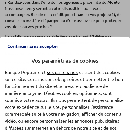
? Rendez-vous dans l'une de nos
agences
à proximité du
Moule
.
Nos conseillers y seront à votre disposition pour vous
accompagner. Besoin d'un crédit pour financer vos projets(1), de
conseils en matière d'épargne ou d'une assurance pour protéger
vos biens ou vos proches ?
Un crédit vous engage et doit être remboursé. Vérifiez vos
capacités de remboursement avant de vous engager.
Continuer sans accepter
Découvrez nos solutions :
Epargner
,
Emprunter
,
Assurer
.
Vos paramètres de cookies
Document à caractère publicitaire et sans valeur contractuelle.
(1) Offre soumise à conditions, sous réserve d'acceptation de votre
Banque Populaire et
ses partenaires
utilisent des cookies
dossier par l'organisme prêteur, votre Banque Populaire Régionale.
sur ce site. Certains sont obligatoires et permettent le bon
Pour les crédits à la consommation, l'emprunteur dispose du délai
légal de rétractation. Pour les crédits immobiliers, l'emprunteur
fonctionnement du site et la mesure d'audience de
dispose d'un délai de réflexion de dix jours avant d'accepter l'offre de
manière anonyme. D'autres cookies, optionnels, sont
crédit. La vente est subordonnée à l'obtention du prêt. Si celui-ci n'est
soumis à votre accord. Ils nous permettent de personnaliser
pas obtenu, le vendeur doit rembourser les sommes versées.
votre expérience sur le site, personnaliser l'assistance
commerciale suite à votre navigation, afficher du contenu
Trouver une agence Banque Populaire
vidéo, ou encore personnaliser les annonces publicitaires
Guadeloupe
diffusées sur Internet en dehors de notre site et de nos
Le Moule