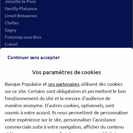
Joinville-le-Pont
Neuilly-Plaisance
Limeil-Brévannes
Chelles
Gagny
Fontenay-sous-Bois
Créteil
Bussy-Saint-Georges
Continuer sans accepter
Maisons-Alfort
Rosny-sous-Bois
Vos paramètres de cookies
Montfermeil
Villemomble
Banque Populaire et
ses partenaires
utilisent des cookies
Vincennes
sur ce site. Certains sont obligatoires et permettent le bon
Alfortville
fonctionnement du site et la mesure d'audience de
Montreuil
manière anonyme. D'autres cookies, optionnels, sont
Lagny-sur-Marne
soumis à votre accord. Ils nous permettent de personnaliser
votre expérience sur le site, personnaliser l'assistance
commerciale suite à votre navigation, afficher du contenu
Trouver une agence Banque Populaire