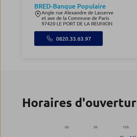
BRED-Banque Populaire
Angle rue Alexandre de Lasserve
et ave de la Commune de Paris
97420 LE PORT DE LA REUNION
0820.33.63.97
Horaires d'ouvertu
8
h
9
h
10
h