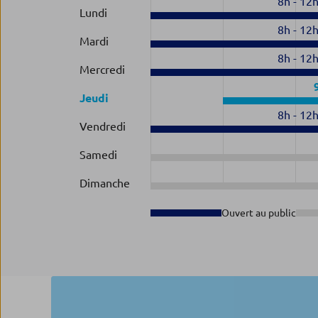
8h
-
12
Lundi
8h
-
12
Mardi
8h
-
12
Mercredi
Jeudi
8h
-
12
Vendredi
Samedi
Dimanche
Ouvert au public