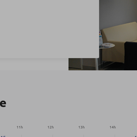
re
11
h
12
h
13
h
14
h