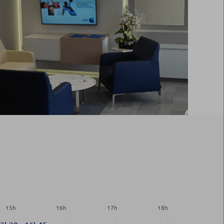
15
h
16
h
17
h
18
h