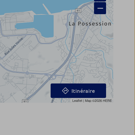
−
Itinéraire
Leaflet
| Map ©2026
HERE