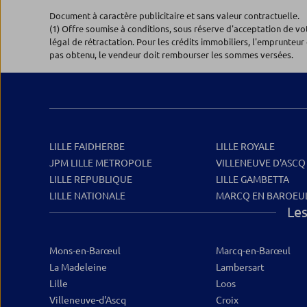
Document à caractère publicitaire et sans valeur contractuelle.
(1) Offre soumise à conditions, sous réserve d'acceptation de v
légal de rétractation. Pour les crédits immobiliers, l'emprunteur 
pas obtenu, le vendeur doit rembourser les sommes versées.
LILLE FAIDHERBE
LILLE ROYALE
JPM LILLE METROPOLE
VILLENEUVE D'ASCQ
LILLE REPUBLIQUE
LILLE GAMBETTA
LILLE NATIONALE
MARCQ EN BAROEUL
Les
Mons-en-Barœul
Marcq-en-Barœul
La Madeleine
Lambersart
Lille
Loos
Villeneuve-d'Ascq
Croix