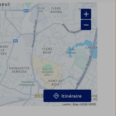
+
−
Itinéraire
Leaflet
| Map ©2026
HERE