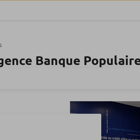
S
gence Banque Populair