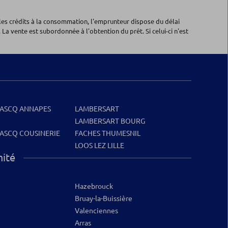
les crédits à la consommation, l'emprunteur dispose du délai
 La vente est subordonnée à l'obtention du prêt. Si celui-ci n'est
'ASCQ ANNAPES
LAMBERSART
LAMBERSART BOURG
'ASCQ COUSINERIE
FACHES THUMESNIL
LOOS LEZ LILLE
mité
Hazebrouck
Bruay-la-Buissière
Valenciennes
Arras