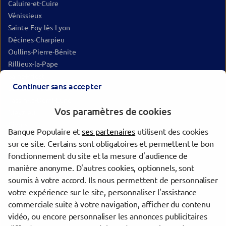
Caluire-et-Cuire
Vénissieux
Sainte-Foy-lès-Lyon
Décines-Charpieu
Oullins-Pierre-Bénite
Rillieux-la-Pape
Saint-Priest
Continuer sans accepter
Saint-Genis-Laval
Tassin-la-Demi-Lune
Vos paramètres de cookies
Meyzieu
Givors
Banque Populaire et
ses partenaires
utilisent des cookies
Vienne
sur ce site. Certains sont obligatoires et permettent le bon
Villefranche-sur-Saône
fonctionnement du site et la mesure d'audience de
Bourgoin-Jallieu
manière anonyme. D'autres cookies, optionnels, sont
Saint-Chamond
soumis à votre accord. Ils nous permettent de personnaliser
votre expérience sur le site, personnaliser l'assistance
commerciale suite à votre navigation, afficher du contenu
Trouver une agence Banque Populaire
vidéo, ou encore personnaliser les annonces publicitaires
Rhône