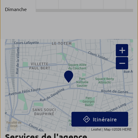
Dimanche
+
−
Itinéraire
Leaflet
| Map ©2026
HERE
Services de l'agence