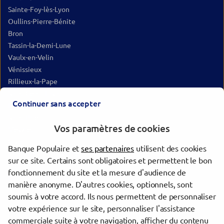
Sainte-Foy-lès-Lyon
Oullins-Pierre-Bénite
Bron
Tassin-la-Demi-Lune
Vaulx-en-Velin
Vénissieux
Rillieux-la-Pape
Saint-Genis-Laval
Continuer sans accepter
Décines-Charpieu
Saint-Priest
Vos paramètres de cookies
Meyzieu
Givors
Banque Populaire et
ses partenaires
utilisent des cookies
Villefranche-sur-Saône
sur ce site. Certains sont obligatoires et permettent le bon
Vienne
fonctionnement du site et la mesure d'audience de
Bourgoin-Jallieu
manière anonyme. D'autres cookies, optionnels, sont
Saint-Chamond
soumis à votre accord. Ils nous permettent de personnaliser
votre expérience sur le site, personnaliser l'assistance
commerciale suite à votre navigation, afficher du contenu