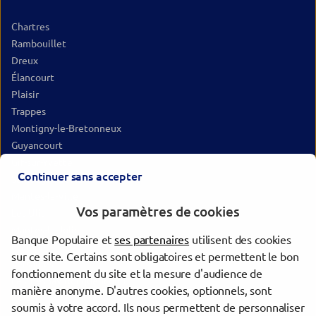
Chartres
Rambouillet
Dreux
Élancourt
Plaisir
Trappes
Montigny-le-Bretonneux
Guyancourt
Gif-sur-Yvette
Continuer sans accepter
Saint-Cyr-l'École
Mantes-la-Ville
Vos paramètres de cookies
Les Ulis
Mantes-la-Jolie
Banque Populaire et
ses partenaires
utilisent des cookies
Étampes
sur ce site. Certains sont obligatoires et permettent le bon
Versailles
fonctionnement du site et la mesure d'audience de
Le Chesnay-Rocquencourt
manière anonyme. D'autres cookies, optionnels, sont
Poissy
soumis à votre accord. Ils nous permettent de personnaliser