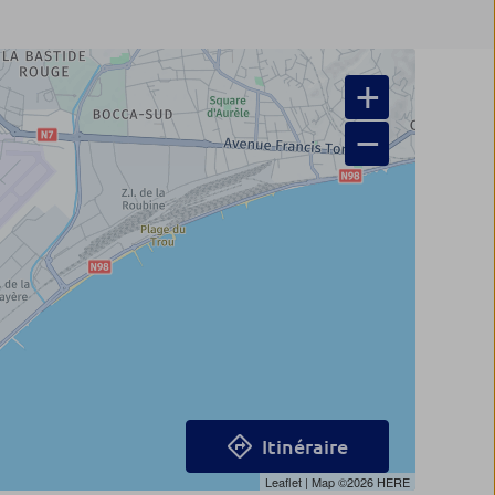
+
−
Itinéraire
Leaflet
| Map ©2026
HERE