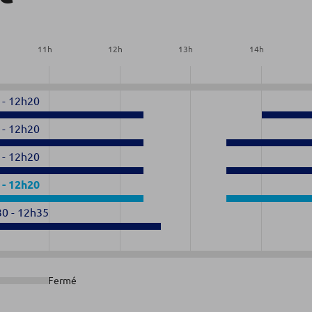
11
h
12
h
13
h
14
h
-
12h20
-
12h20
-
12h20
-
12h20
30
-
12h35
Fermé