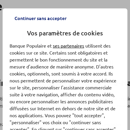
e
Continuer sans accepter
Vos paramètres de cookies
Banque Populaire et
ses partenaires
utilisent des
cookies sur ce site. Certains sont obligatoires et
permettent le bon fonctionnement du site et la
Agence ouverte le samedi
mesure d'audience de manière anonyme. D'autres
cookies, optionnels, sont soumis à votre accord. Ils
nous permettent de personnaliser votre expérience
re à proximité de Mandelieu-la-N
sur le site, personnaliser l'assistance commerciale
suite à votre navigation, afficher du contenu vidéo,
ation en cours ? Rendez-vous dans l'une de nos
agences
à proxi
ou encore personnaliser les annonces publicitaires
soin d'un crédit pour financer vos projets(1), de conseils en 
diffusées sur Internet en dehors de notre site et de
nos applications. Vous pouvez "tout accepter",
"personnaliser" vos choix ou "continuer sans
fiez vos capacités de remboursement avant de vous engager.
accepter". En cliquant sur "continuer sans accepter",