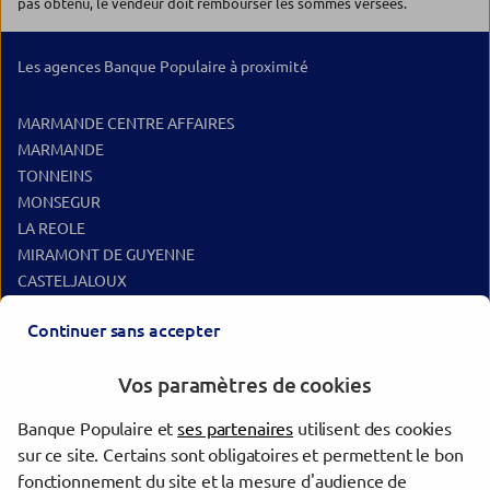
pas obtenu, le vendeur doit rembourser les sommes versées.
Les agences Banque Populaire à proximité
MARMANDE CENTRE AFFAIRES
MARMANDE
TONNEINS
MONSEGUR
LA REOLE
MIRAMONT DE GUYENNE
CASTELJALOUX
AIGUILLON
Continuer sans accepter
EYMET
SAUVETERRE DE GUYENNE
Vos paramètres de cookies
Les agences Banque Populaire dans les villes à proximité
Banque Populaire et
ses partenaires
utilisent des cookies
sur ce site. Certains sont obligatoires et permettent le bon
Bergerac
fonctionnement du site et la mesure d'audience de