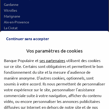
Gardanne
Vitrolles
Marignane
Aix-en-Provence
La Ciotat
Martigues
Continuer sans accepter
Pertuis
Six-Fours-les-Plages
Vos paramètres de cookies
Miramas
La Seyne-sur-Mer
Banque Populaire et
ses partenaires
utilisent des cookies
Toulon
sur ce site. Certains sont obligatoires et permettent le bon
Istres
fonctionnement du site et la mesure d'audience de
Salon-de-Provence
manière anonyme. D'autres cookies, optionnels, sont
La Valette-du-Var
soumis à votre accord. Ils nous permettent de personnaliser
votre expérience sur le site, personnaliser l'assistance
commerciale suite à votre navigation, afficher du contenu
Trouver une agence Banque Populaire
vidéo, ou encore personnaliser les annonces publicitaires
Bouches-du-Rhône
diffusées sur Internet en dehors de notre site et de nos
Marseille 13e Arrondissement