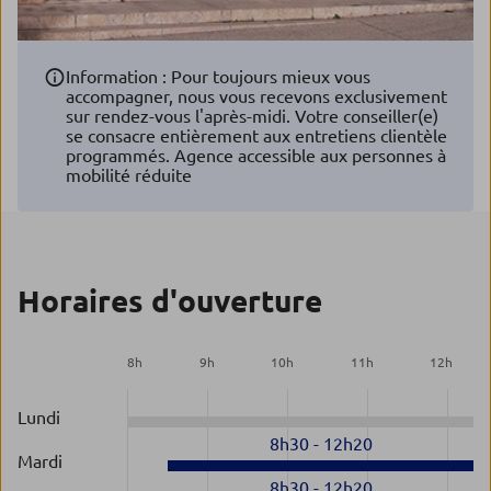
Information : Pour toujours mieux vous
accompagner, nous vous recevons exclusivement
sur rendez-vous l'après-midi. Votre conseiller(e)
se consacre entièrement aux entretiens clientèle
programmés. Agence accessible aux personnes à
mobilité réduite
Horaires d'ouverture
8
h
9
h
10
h
11
h
12
h
Lundi
8h30
-
12h20
Mardi
8h30
-
12h20