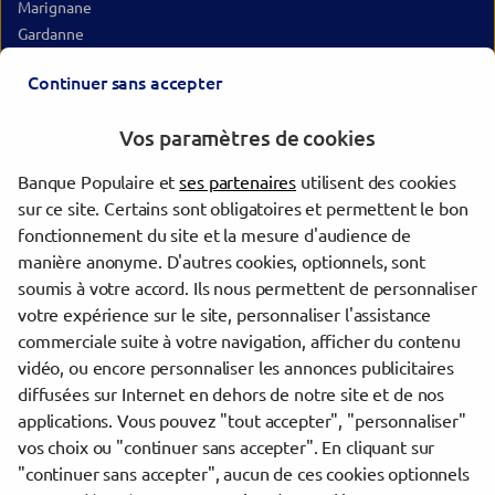
Marignane
Gardanne
Vitrolles
Continuer sans accepter
Aix-en-Provence
Martigues
Vos paramètres de cookies
Six-Fours-les-Plages
La Seyne-sur-Mer
Banque Populaire et
ses partenaires
utilisent des cookies
Toulon
sur ce site. Certains sont obligatoires et permettent le bon
Miramas
fonctionnement du site et la mesure d'audience de
La Valette-du-Var
manière anonyme. D'autres cookies, optionnels, sont
Istres
soumis à votre accord. Ils nous permettent de personnaliser
votre expérience sur le site, personnaliser l'assistance
commerciale suite à votre navigation, afficher du contenu
Trouver une agence Banque Populaire
vidéo, ou encore personnaliser les annonces publicitaires
Bouches-du-Rhône
diffusées sur Internet en dehors de notre site et de nos
Marseille 9e Arrondissement
applications. Vous pouvez "tout accepter", "personnaliser"
MARSEILLE MAZARGUES
vos choix ou "continuer sans accepter". En cliquant sur
"continuer sans accepter", aucun de ces cookies optionnels
Powered by
evermaps ©