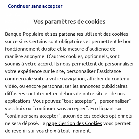
Continuer sans accepter
ST SEVER
TARTAS
Vos paramètres de cookies
HAGETMAU
AIRE SUR L'ADOUR
Banque Populaire et
ses partenaires
utilisent des cookies
sur ce site. Certains sont obligatoires et permettent le bon
Les agences Banque Populaire dans les villes à proximité
fonctionnement du site et la mesure d'audience de
manière anonyme. D'autres cookies, optionnels, sont
Mont-de-Marsan
soumis à votre accord. Ils nous permettent de personnaliser
votre expérience sur le site, personnaliser l'assistance
commerciale suite à votre navigation, afficher du contenu
Trouver une agence Banque Populaire
vidéo, ou encore personnaliser les annonces publicitaires
Landes
diffusées sur Internet en dehors de notre site et de nos
Mont-de-Marsan
applications. Vous pouvez "tout accepter", "personnaliser"
MONT DE MARSAN FOCH
vos choix ou "continuer sans accepter". En cliquant sur
"continuer sans accepter", aucun de ces cookies optionnels
Powered by
evermaps ©
ne sera déposé. La
page Gestion des Cookies
vous permet
de revenir sur vos choix à tout moment.
www.banque-populaire.fr