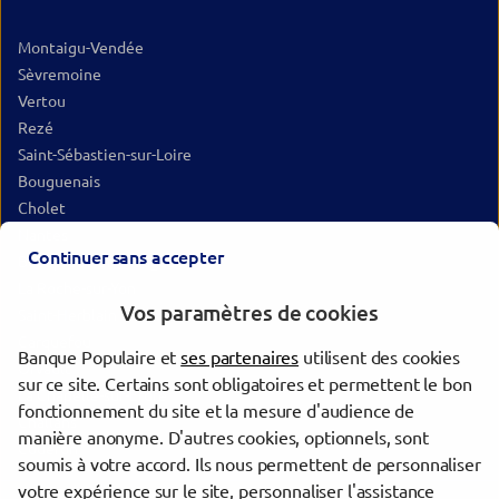
Montaigu-Vendée
Sèvremoine
Vertou
Rezé
Saint-Sébastien-sur-Loire
Bouguenais
Cholet
Nantes
Continuer sans accepter
Beaupréau-en-Mauges
La Roche-sur-Yon
Vos paramètres de cookies
Saint-Herblain
Carquefou
Banque Populaire et
ses partenaires
utilisent des cookies
Orvault
sur ce site. Certains sont obligatoires et permettent le bon
La Chapelle-sur-Erdre
fonctionnement du site et la mesure d'audience de
Challans
manière anonyme. D'autres cookies, optionnels, sont
Couëron
soumis à votre accord. Ils nous permettent de personnaliser
votre expérience sur le site, personnaliser l'assistance