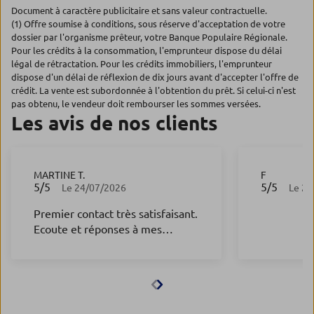
Document à caractère publicitaire et sans valeur contractuelle.
(1) Offre soumise à conditions, sous réserve d'acceptation de votre
dossier par l'organisme prêteur, votre Banque Populaire Régionale.
Pour les crédits à la consommation, l'emprunteur dispose du délai
légal de rétractation. Pour les crédits immobiliers, l'emprunteur
dispose d'un délai de réflexion de dix jours avant d'accepter l'offre de
crédit. La vente est subordonnée à l'obtention du prêt. Si celui-ci n'est
pas obtenu, le vendeur doit rembourser les sommes versées.
Les avis de nos clients
MARTINE T.
F
5
/5
5
/5
Note de 5 sur 5
Note de 5 s
Le 24/07/2026
Le 24
Premier contact très satisfaisant.
Ecoute et réponses à mes
questions.