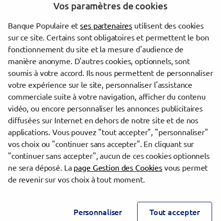
Vos paramètres de cookies
Montauban
Blagnac
Banque Populaire et
ses partenaires
utilisent des cookies
Colomiers
sur ce site. Certains sont obligatoires et permettent le bon
Toulouse
fonctionnement du site et la mesure d'audience de
Cahors
manière anonyme. D'autres cookies, optionnels, sont
Tournefeuille
soumis à votre accord. Ils nous permettent de personnaliser
votre expérience sur le site, personnaliser l'assistance
commerciale suite à votre navigation, afficher du contenu
Trouver une agence Banque Populaire
vidéo, ou encore personnaliser les annonces publicitaires
Tarn-et-Garonne
diffusées sur Internet en dehors de notre site et de nos
Montauban
applications. Vous pouvez "tout accepter", "personnaliser"
MONTAUBAN LE ROND
vos choix ou "continuer sans accepter". En cliquant sur
"continuer sans accepter", aucun de ces cookies optionnels
Powered by
evermaps ©
ne sera déposé. La
page Gestion des Cookies
vous permet
de revenir sur vos choix à tout moment.
www.banque-populaire.fr
Informations cookies
Contact
Personnaliser
Tout accepter
Mentions légales