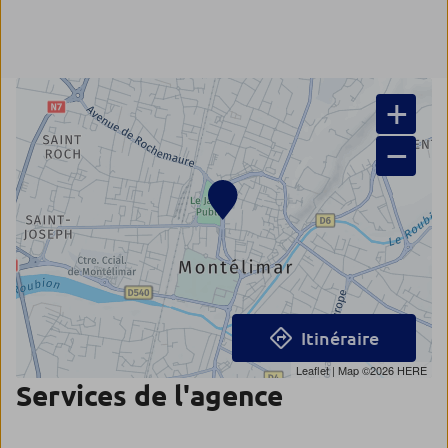
+
−
Itinéraire
Leaflet
| Map ©2026
HERE
Services de l'agence