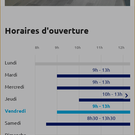
Horaires d'ouverture
8
h
9
h
10
h
11
h
12
h
Lundi
9h
-
13h
Mardi
9h
-
13h
Mercredi
10h
-
13h
Jeudi
9h
-
13h
Vendredi
8h30
-
13h30
Samedi