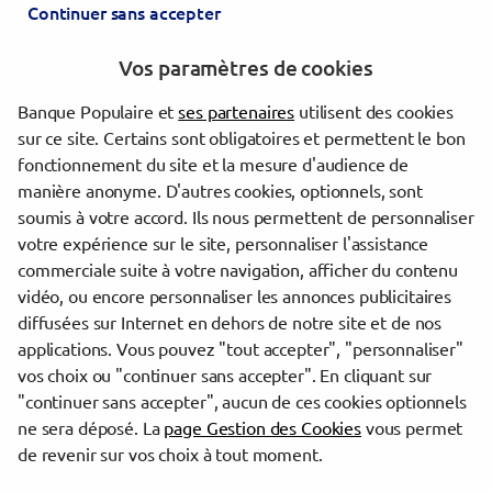
Continuer sans accepter
Paris
Ivry-sur-Seine
Vos paramètres de cookies
Neuilly-sur-Marne
Gagny
Banque Populaire et
ses partenaires
utilisent des cookies
Champigny-sur-Marne
sur ce site. Certains sont obligatoires et permettent le bon
Alfortville
fonctionnement du site et la mesure d'audience de
Saint-Maur-des-Fossés
manière anonyme. D'autres cookies, optionnels, sont
Le Blanc-Mesnil
soumis à votre accord. Ils nous permettent de personnaliser
votre expérience sur le site, personnaliser l'assistance
commerciale suite à votre navigation, afficher du contenu
Trouver une agence Banque Populaire
vidéo, ou encore personnaliser les annonces publicitaires
Seine-Saint-Denis
diffusées sur Internet en dehors de notre site et de nos
Montreuil
applications. Vous pouvez "tout accepter", "personnaliser"
MONTREUIL MAIRIE
vos choix ou "continuer sans accepter". En cliquant sur
"continuer sans accepter", aucun de ces cookies optionnels
Powered by
evermaps ©
ne sera déposé. La
page Gestion des Cookies
vous permet
de revenir sur vos choix à tout moment.
www.banque-populaire.fr