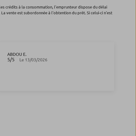
les crédits à la consommation, l'emprunteur dispose du délai
 La vente est subordonnée à l'obtention du prêt. Si celui-ci n'est
ABDOU E.
JE
5
/5
5
Note de 5 sur 5
Le 13/03/2026
Ex
pl
En
re