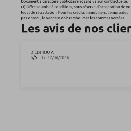
Document à caractère publicitaire et sans valeur contractuelle.
(1) Offre soumise à conditions, sous réserve d'acceptation de v
légal de rétractation. Pour les crédits immobiliers, l'emprunteur 
pas obtenu, le vendeur doit rembourser les sommes versées.
Les avis de nos clie
DIÉDHIOU A.
5
/5
Note de 5 sur 5
Le 27/06/2026