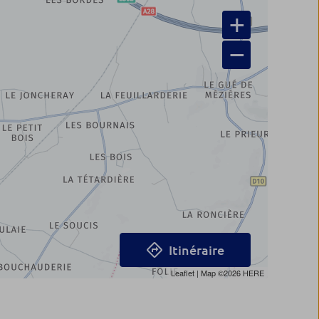
+
−
Itinéraire
Leaflet
| Map ©2026
HERE