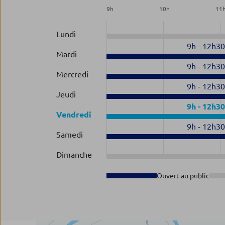
9
h
10
h
11
Lundi
9h
-
12h3
Mardi
9h
-
12h3
Mercredi
9h
-
12h3
Jeudi
9h
-
12h3
Vendredi
9h
-
12h3
Samedi
Dimanche
Ouvert au public