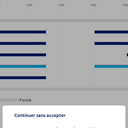
h
12
h
13
h
14
h
15
0
0
0
0
0
Fermé
Continuer sans accepter