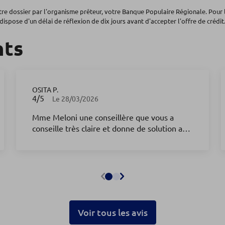
otre dossier par l'organisme prêteur, votre Banque Populaire Régionale. Pour 
dispose d'un délai de réflexion de dix jours avant d'accepter l'offre de crédit.
nts
OSITA P.
4
/5
Note de 4 sur 5
Le 28/03/2026
Mme Meloni une conseillère que vous a
conseille très claire et donne de solution a
vos questions.
Voir tous les avis