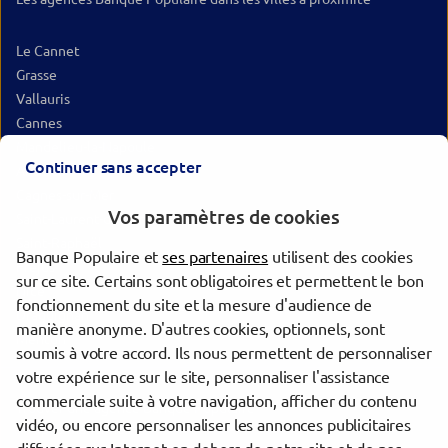
Le Cannet
Grasse
Vallauris
Cannes
Mandelieu-la-Napoule
Continuer sans accepter
Antibes
Cagnes-sur-Mer
Vos paramètres de cookies
Saint-Laurent-du-Var
Saint-Raphaël
Banque Populaire et
ses partenaires
utilisent des cookies
Fréjus
sur ce site. Certains sont obligatoires et permettent le bon
Nice
fonctionnement du site et la mesure d'audience de
Draguignan
manière anonyme. D'autres cookies, optionnels, sont
Menton
soumis à votre accord. Ils nous permettent de personnaliser
votre expérience sur le site, personnaliser l'assistance
commerciale suite à votre navigation, afficher du contenu
Trouver une agence Banque Populaire
vidéo, ou encore personnaliser les annonces publicitaires
Alpes-Maritimes