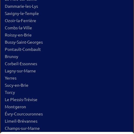
Dammarie-les-Lys
Savigny-le-Temple
Ozoir-la-Ferrière
Combs-la-Ville
Roissy-en-Brie
Bussy-Saint-Georges
Pontault-Combault
Brunoy
Corbeil-Essonnes
Lagny-sur-Marne
Yerres
Sucy-en-Brie
Torcy
Le Plessis-Trévise
Montgeron
Évry-Courcouronnes
Limeil-Brévannes
Champs-sur-Marne