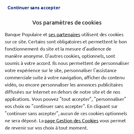
Meaux
Continuer sans accepter
Draveil
Ris-Orangis
Vos paramètres de cookies
Noisy-le-Grand
Villiers-sur-Marne
Banque Populaire et
ses partenaires
utilisent des cookies
Sens
sur ce site. Certains sont obligatoires et permettent le bon
Vigneux-sur-Seine
fonctionnement du site et la mesure d'audience de
Villeneuve-Saint-Georges
manière anonyme. D'autres cookies, optionnels, sont
Champigny-sur-Marne
soumis à votre accord. Ils nous permettent de personnaliser
votre expérience sur le site, personnaliser l'assistance
commerciale suite à votre navigation, afficher du contenu
Trouver une agence Banque Populaire
vidéo, ou encore personnaliser les annonces publicitaires
Seine-et-Marne
diffusées sur Internet en dehors de notre site et de nos
Nangis
applications. Vous pouvez "tout accepter", "personnaliser"
NANGIS
vos choix ou "continuer sans accepter". En cliquant sur
"continuer sans accepter", aucun de ces cookies optionnels
Powered by
evermaps ©
ne sera déposé. La
page Gestion des Cookies
vous permet
de revenir sur vos choix à tout moment.