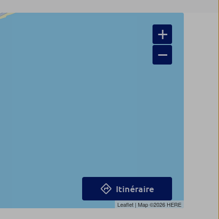
+
−
Itinéraire
Leaflet
| Map ©2026
HERE