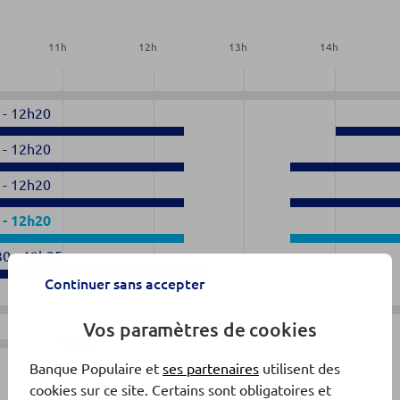
11
h
12
h
13
h
14
h
-
12h20
-
12h20
-
12h20
-
12h20
30
-
12h35
Continuer sans accepter
Vos paramètres de cookies
Fermé
Banque Populaire et
ses partenaires
utilisent des
cookies sur ce site. Certains sont obligatoires et