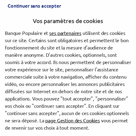
Continuer sans accepter
NIORT
NIORT SUPER NIORT
Vos paramètres de cookies
ST MAIXENT L'ECOLE
MELLE
Banque Populaire et
ses partenaires
utilisent des cookies
sur ce site. Certains sont obligatoires et permettent le bon
Les agences Banque Populaire dans les villes à proximité
fonctionnement du site et la mesure d'audience de
manière anonyme. D'autres cookies, optionnels, sont
Niort
soumis à votre accord. Ils nous permettent de personnaliser
votre expérience sur le site, personnaliser l'assistance
commerciale suite à votre navigation, afficher du contenu
Trouver une agence Banque Populaire
vidéo, ou encore personnaliser les annonces publicitaires
Deux-Sèvres
diffusées sur Internet en dehors de notre site et de nos
Niort
applications. Vous pouvez "tout accepter", "personnaliser"
NIORT AIFFRES
vos choix ou "continuer sans accepter". En cliquant sur
"continuer sans accepter", aucun de ces cookies optionnels
Powered by
evermaps ©
ne sera déposé. La
page Gestion des Cookies
vous permet
de revenir sur vos choix à tout moment.
www.banque-populaire.fr