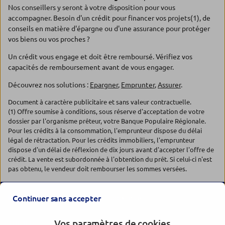
Nos conseillers y seront à votre disposition pour vous
accompagner. Besoin d'un crédit pour financer vos projets(1), de
conseils en matière d'épargne ou d'une assurance pour protéger
vos biens ou vos proches ?
Un crédit vous engage et doit être remboursé. Vérifiez vos
capacités de remboursement avant de vous engager.
Découvrez nos solutions :
Epargner
,
Emprunter
,
Assurer
.
Document à caractère publicitaire et sans valeur contractuelle.
(1) Offre soumise à conditions, sous réserve d'acceptation de votre
dossier par l'organisme prêteur, votre Banque Populaire Régionale.
Pour les crédits à la consommation, l'emprunteur dispose du délai
légal de rétractation. Pour les crédits immobiliers, l'emprunteur
dispose d'un délai de réflexion de dix jours avant d'accepter l'offre de
crédit. La vente est subordonnée à l'obtention du prêt. Si celui-ci n'est
pas obtenu, le vendeur doit rembourser les sommes versées.
Les agences Banque Populaire à proximité
Continuer sans accepter
Vos paramètres de cookies
THIVIERS