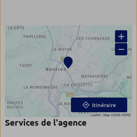
+
−
Itinéraire
Leaflet
| Map ©2026
HERE
Services de l'agence