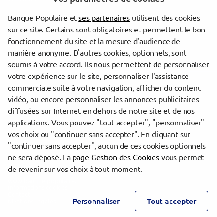
Banque Populaire et
ses partenaires
utilisent des cookies
Les agences Banque Populaire dans les villes à proximité
sur ce site. Certains sont obligatoires et permettent le bon
fonctionnement du site et la mesure d'audience de
Périgueux
manière anonyme. D'autres cookies, optionnels, sont
Angoulême
soumis à votre accord. Ils nous permettent de personnaliser
votre expérience sur le site, personnaliser l'assistance
commerciale suite à votre navigation, afficher du contenu
Trouver une agence Banque Populaire
vidéo, ou encore personnaliser les annonces publicitaires
Dordogne
diffusées sur Internet en dehors de notre site et de nos
Nontron
applications. Vous pouvez "tout accepter", "personnaliser"
NONTRON
vos choix ou "continuer sans accepter". En cliquant sur
"continuer sans accepter", aucun de ces cookies optionnels
Powered by
evermaps ©
ne sera déposé. La
page Gestion des Cookies
vous permet
de revenir sur vos choix à tout moment.
www.banque-populaire.fr
Informations cookies
Contact
Personnaliser
Tout accepter
Mentions légales