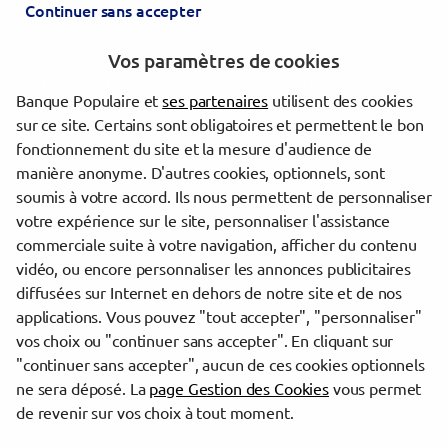
Continuer sans accepter
PORTES DU ZENITH LES MARTRES
BILLOM
Vos paramètres de cookies
Les agences Banque Populaire dans les villes à proximité
Banque Populaire et
ses partenaires
utilisent des cookies
sur ce site. Certains sont obligatoires et permettent le bon
Clermont-Ferrand
fonctionnement du site et la mesure d'audience de
Cournon-d'Auvergne
manière anonyme. D'autres cookies, optionnels, sont
Vichy
soumis à votre accord. Ils nous permettent de personnaliser
votre expérience sur le site, personnaliser l'assistance
commerciale suite à votre navigation, afficher du contenu
Trouver une agence Banque Populaire
vidéo, ou encore personnaliser les annonces publicitaires
Puy-de-Dôme
diffusées sur Internet en dehors de notre site et de nos
Cébazat
applications. Vous pouvez "tout accepter", "personnaliser"
NORD DE CLERMONT CEBAZAT
vos choix ou "continuer sans accepter". En cliquant sur
"continuer sans accepter", aucun de ces cookies optionnels
Powered by
evermaps ©
ne sera déposé. La
page Gestion des Cookies
vous permet
de revenir sur vos choix à tout moment.
www.banque-populaire.fr