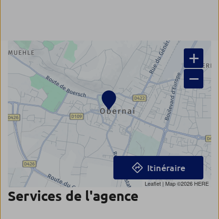
+
−
Itinéraire
Leaflet
| Map ©2026
HERE
Services de l'agence