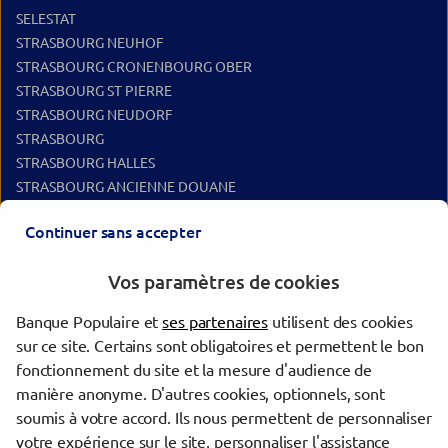
SELESTAT
STRASBOURG NEUHOF
STRASBOURG CRONENBOURG OBER
STRASBOURG ST PIERRE
STRASBOURG NEUDORF
STRASBOURG
STRASBOURG HALLES
STRASBOURG ANCIENNE DOUANE
Continuer sans accepter
Les agences Banque Populaire dans les villes à proximité
Vos paramètres de cookies
Lingolsheim
Illkirch-Graffenstaden
Banque Populaire et
ses partenaires
utilisent des cookies
Strasbourg
sur ce site. Certains sont obligatoires et permettent le bon
Schiltigheim
fonctionnement du site et la mesure d'audience de
Colmar
manière anonyme. D'autres cookies, optionnels, sont
Haguenau
soumis à votre accord. Ils nous permettent de personnaliser
votre expérience sur le site, personnaliser l'assistance