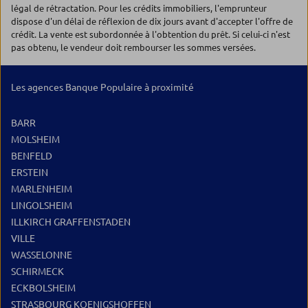
légal de rétractation. Pour les crédits immobiliers, l'emprunteur
dispose d'un délai de réflexion de dix jours avant d'accepter l'offre de
crédit. La vente est subordonnée à l'obtention du prêt. Si celui-ci n'est
pas obtenu, le vendeur doit rembourser les sommes versées.
Les agences Banque Populaire à proximité
BARR
MOLSHEIM
BENFELD
ERSTEIN
MARLENHEIM
LINGOLSHEIM
ILLKIRCH GRAFFENSTADEN
VILLE
WASSELONNE
SCHIRMECK
ECKBOLSHEIM
STRASBOURG KOENIGSHOFFEN