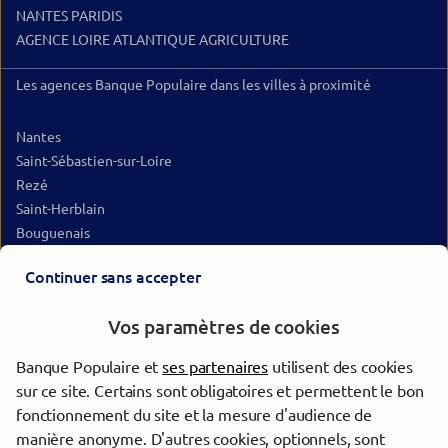
NANTES PARIDIS
AGENCE LOIRE ATLANTIQUE AGRICULTURE
Les agences Banque Populaire dans les villes à proximité
Nantes
Saint-Sébastien-sur-Loire
Rezé
Saint-Herblain
Bouguenais
Orvault
Continuer sans accepter
La Chapelle-sur-Erdre
Vertou
Vos paramètres de cookies
Carquefou
Couëron
Banque Populaire et
ses partenaires
utilisent des cookies
Montaigu-Vendée
sur ce site. Certains sont obligatoires et permettent le bon
Sèvremoine
fonctionnement du site et la mesure d'audience de
Beaupréau-en-Mauges
manière anonyme. D'autres cookies, optionnels, sont