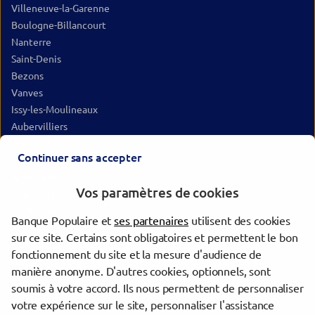
Villeneuve-la-Garenne
Boulogne-Billancourt
Nanterre
Saint-Denis
Bezons
Vanves
Issy-les-Moulineaux
Aubervilliers
Malakoff
Continuer sans accepter
Épinay-sur-Seine
Argenteuil
Vos paramètres de cookies
Montrouge
Saint-Cloud
Banque Populaire et
ses partenaires
utilisent des cookies
Rueil-Malmaison
sur ce site. Certains sont obligatoires et permettent le bon
Pantin
fonctionnement du site et la mesure d'audience de
Houilles
manière anonyme. D'autres cookies, optionnels, sont
Saint-Gratien
soumis à votre accord. Ils nous permettent de personnaliser
votre expérience sur le site, personnaliser l'assistance