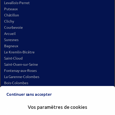
Levallois-Perret
Puteaux
Châtillon
Clichy
Courbevoie
Arcueil
Suresnes
Bagneux
Le Kremlin-Bicêtre
Saint-Cloud
Saint-Ouen-sur-Seine
Fontenay-aux-Roses
La Garenne-Colombes
Bois-Colombes
Asnières-sur-Seine
Continuer sans accepter
Clamart
Cachan
Vos paramètres de cookies
Meudon
Sèvres