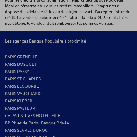
Pour les crédits à la consommation, l'emprunteur dispose du délai
légal de rétractation. Pour les crédits immobiliers, l'emprunteur
dispose d'un délai de réflexion de dix jours avant d'accepter l'offre de
crédit. La vente est subordonnée à l'obtention du prêt. Si celui-ci n'est
pas obtenu, le vendeur doit rembourser les sommes versées.
Les agences Banque Populaire à proximité
PARIS GRENELLE
PARIS BOSQUET
PARIS PASSY
PARIS ST CHARLES
PARIS LECOURBE
PARIS VAUGIRARD
PARIS KLEBER
PARIS PASTEUR
CA PARIS RIVES HOTELLERIE
BP Rives de Paris - Banque Privée
PARIS SEVRES DUROC