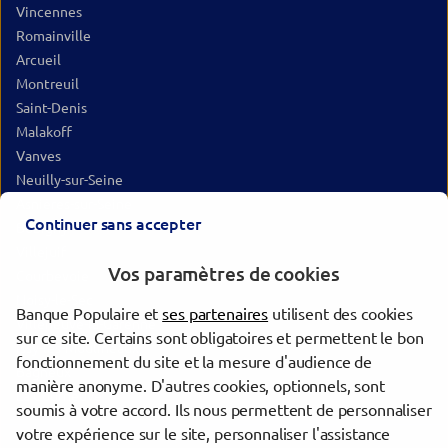
Vincennes
Romainville
Arcueil
Montreuil
Saint-Denis
Malakoff
Vanves
Neuilly-sur-Seine
Asnières-sur-Seine
Continuer sans accepter
Bobigny
Villejuif
Vos paramètres de cookies
Courbevoie
Noisy-le-Sec
Banque Populaire et
ses partenaires
utilisent des cookies
Villeneuve-la-Garenne
sur ce site. Certains sont obligatoires et permettent le bon
Issy-les-Moulineaux
fonctionnement du site et la mesure d'audience de
Bagneux
manière anonyme. D'autres cookies, optionnels, sont
La Courneuve
soumis à votre accord. Ils nous permettent de personnaliser
votre expérience sur le site, personnaliser l'assistance