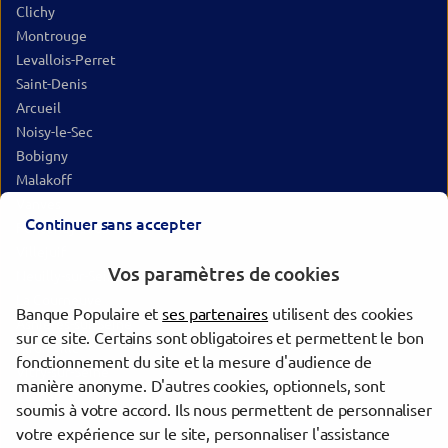
Clichy
Montrouge
Levallois-Perret
Saint-Denis
Arcueil
Noisy-le-Sec
Bobigny
Malakoff
Vanves
Continuer sans accepter
Fontenay-sous-Bois
Villejuif
Vos paramètres de cookies
Neuilly-sur-Seine
La Courneuve
Banque Populaire et
ses partenaires
utilisent des cookies
Asnières-sur-Seine
sur ce site. Certains sont obligatoires et permettent le bon
Alfortville
fonctionnement du site et la mesure d'audience de
Vitry-sur-Seine
manière anonyme. D'autres cookies, optionnels, sont
Cachan
soumis à votre accord. Ils nous permettent de personnaliser
votre expérience sur le site, personnaliser l'assistance