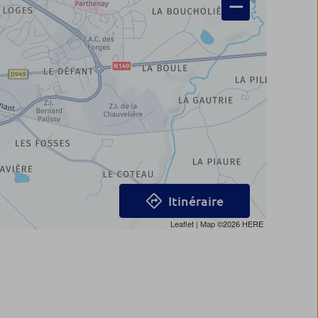
−
Itinéraire
Leaflet
| Map ©2026
HERE