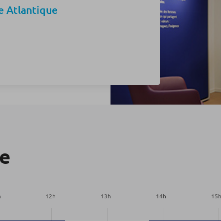
e Atlantique
re
h
12
h
13
h
14
h
15