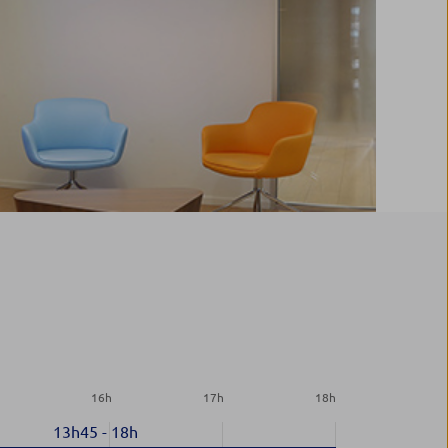
h
16
h
17
h
18
h
13h45
-
18h