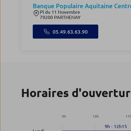
Banque Populaire Aquitaine Centr
Pl du 11 Novembre
79200 PARTHENAY
05.49.63.63.90
Horaires d'ouvertu
9
h
10
h
11
9h
-
12h15