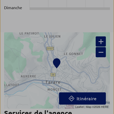
Dimanche
+
−
Itinéraire
Leaflet
| Map ©2026
HERE
Services de l'agence