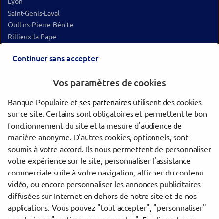
Lyon
Saint-Genis-Laval
Oullins-Pierre-Bénite
Rillieux-la-Pape
Villeurbanne
Continuer sans accepter
Vaulx-en-Velin
Vénissieux
Vos paramètres de cookies
Bron
Givors
Banque Populaire et
ses partenaires
utilisent des cookies
Décines-Charpieu
sur ce site. Certains sont obligatoires et permettent le bon
Saint-Priest
fonctionnement du site et la mesure d'audience de
Meyzieu
manière anonyme. D'autres cookies, optionnels, sont
Saint-Chamond
soumis à votre accord. Ils nous permettent de personnaliser
votre expérience sur le site, personnaliser l'assistance
commerciale suite à votre navigation, afficher du contenu
Trouver une agence Banque Populaire
vidéo, ou encore personnaliser les annonces publicitaires
Rhône
diffusées sur Internet en dehors de notre site et de nos
Tarare
applications. Vous pouvez "tout accepter", "personnaliser"
PAYS DE LA TURDINE TARARE