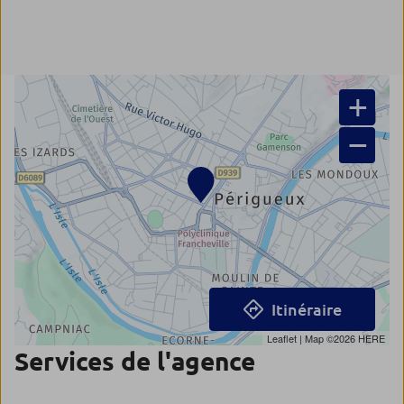
+
−
Itinéraire
Leaflet
| Map ©2026
HERE
Services de l'agence