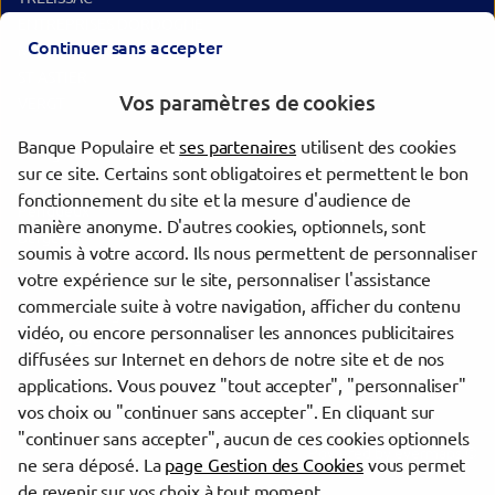
ENTREPRISES DORDOGNE
Continuer sans accepter
MARSAC SUR L'ISLE
ST ASTIER
Vos paramètres de cookies
VERGT
Banque Populaire et
ses partenaires
utilisent des cookies
Les agences Banque Populaire dans les villes à proximité
sur ce site. Certains sont obligatoires et permettent le bon
fonctionnement du site et la mesure d'audience de
Périgueux
manière anonyme. D'autres cookies, optionnels, sont
Bergerac
soumis à votre accord. Ils nous permettent de personnaliser
votre expérience sur le site, personnaliser l'assistance
commerciale suite à votre navigation, afficher du contenu
Trouver une agence Banque Populaire
vidéo, ou encore personnaliser les annonces publicitaires
Dordogne
diffusées sur Internet en dehors de notre site et de nos
Périgueux
applications. Vous pouvez "tout accepter", "personnaliser"
PERIGUEUX
vos choix ou "continuer sans accepter". En cliquant sur
"continuer sans accepter", aucun de ces cookies optionnels
Powered by
evermaps ©
ne sera déposé. La
page Gestion des Cookies
vous permet
de revenir sur vos choix à tout moment.