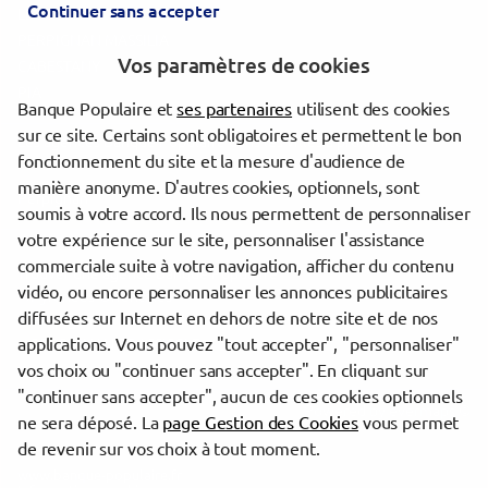
Continuer sans accepter
LE SOLER
PERPIGNAN MASSILIA
Vos paramètres de cookies
CABESTANY
PIA
Banque Populaire et
ses partenaires
utilisent des cookies
sur ce site. Certains sont obligatoires et permettent le bon
Les agences Banque Populaire dans les villes à proximité
fonctionnement du site et la mesure d'audience de
manière anonyme. D'autres cookies, optionnels, sont
Perpignan
soumis à votre accord. Ils nous permettent de personnaliser
votre expérience sur le site, personnaliser l'assistance
commerciale suite à votre navigation, afficher du contenu
Trouver une agence Banque Populaire
vidéo, ou encore personnaliser les annonces publicitaires
Pyrénées-Orientales
diffusées sur Internet en dehors de notre site et de nos
Perpignan
applications. Vous pouvez "tout accepter", "personnaliser"
PERPIGNAN ST ASSISCLE
vos choix ou "continuer sans accepter". En cliquant sur
"continuer sans accepter", aucun de ces cookies optionnels
Powered by
evermaps ©
ne sera déposé. La
page Gestion des Cookies
vous permet
de revenir sur vos choix à tout moment.
www.banque-populaire.fr