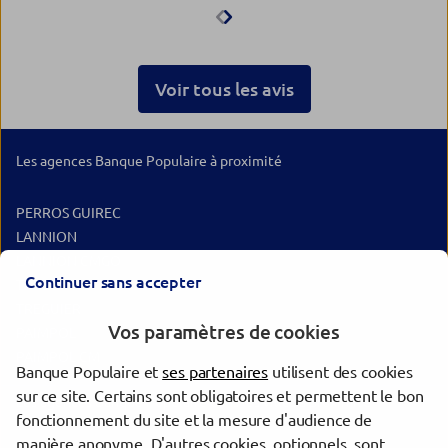
agréable et qui a su solutionner
pour faire retrait espèces pour
terminer mon séjour Encore
merci à la Banque Populaire
Voir tous les avis
Les agences Banque Populaire à proximité
PERROS GUIREC
LANNION
LANNION CMGO
Continuer sans accepter
TREGUIER
TREGUIER
Vos paramètres de cookies
PAIMPOL
PAIMPOL CM
Banque Populaire et
ses partenaires
utilisent des cookies
sur ce site. Certains sont obligatoires et permettent le bon
Les agences Banque Populaire dans les villes à proximité
fonctionnement du site et la mesure d'audience de
manière anonyme. D'autres cookies, optionnels, sont