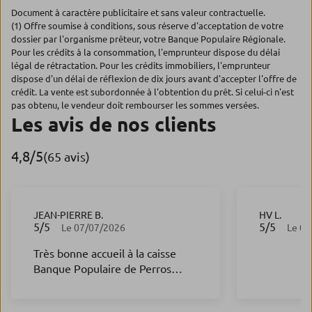
Document à caractère publicitaire et sans valeur contractuelle.
(1) Offre soumise à conditions, sous réserve d'acceptation de votre
dossier par l'organisme prêteur, votre Banque Populaire Régionale.
Pour les crédits à la consommation, l'emprunteur dispose du délai
légal de rétractation. Pour les crédits immobiliers, l'emprunteur
dispose d'un délai de réflexion de dix jours avant d'accepter l'offre de
crédit. La vente est subordonnée à l'obtention du prêt. Si celui-ci n'est
pas obtenu, le vendeur doit rembourser les sommes versées.
Les avis de nos clients
4,8
/5
Note de 4.8 sur 5
(65 avis)
JEAN-PIERRE B.
HV L.
5
/5
5
/5
Note de 5 sur 5
Note de 5 s
Le 07/07/2026
Le 03
Très bonne accueil à la caisse
Banque Populaire de Perros
Guirec suite au blocage de ma
carte bancaire la personne Très