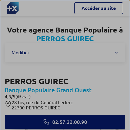
Accéder au site
Votre agence Banque Populaire à
PERROS GUIREC
Modifier
PERROS GUIREC
Banque Populaire Grand Ouest
4,8
/5
Note de 4.8 sur 5
(65 avis)
28 bis, rue du Général Leclerc
22700 PERROS GUIREC
02.57.32.00.90