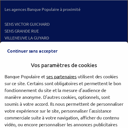
Les agences Banque Populaire à proximité
SENS VICTOR GUICHARD
SENS GRANDE RUE
VILLENEUVE LA GUYARD
MONTEREAU
Continuer sans accepter
VILLENEUVE SUR YONNE
COURTENAY
Vos paramètres de cookies
Les agences Banque Populaire dans les villes à proximité
Banque Populaire et
ses partenaires
utilisent des cookies
sur ce site. Certains sont obligatoires et permettent le bon
Sens
fonctionnement du site et la mesure d'audience de
Montereau-Fault-Yonne
manière anonyme. D'autres cookies, optionnels, sont
Melun
soumis à votre accord. Ils nous permettent de personnaliser
votre expérience sur le site, personnaliser l'assistance
commerciale suite à votre navigation, afficher du contenu
Trouver une agence Banque Populaire
vidéo, ou encore personnaliser les annonces publicitaires
Yonne