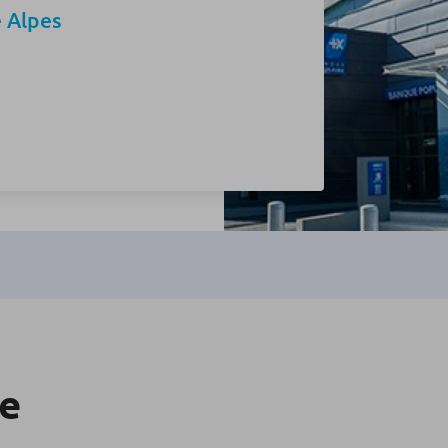
 Alpes
re