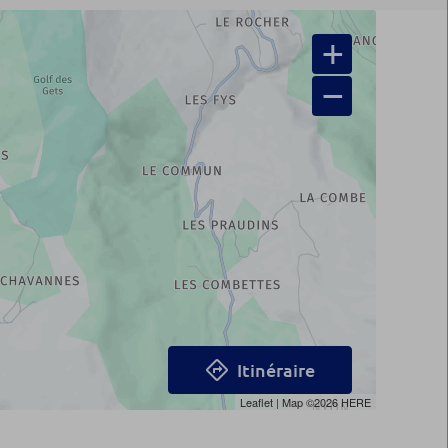
+
−
Itinéraire
Leaflet
| Map ©2026
HERE