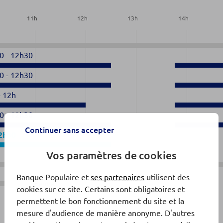
11
h
12
h
13
h
14
h
0
-
12h30
0
-
12h30
-
12h
0
-
12h30
Continuer sans accepter
2h30
Vos paramètres de cookies
Banque Populaire et
ses partenaires
utilisent des
Fermé
cookies sur ce site. Certains sont obligatoires et
permettent le bon fonctionnement du site et la
mesure d'audience de manière anonyme. D'autres