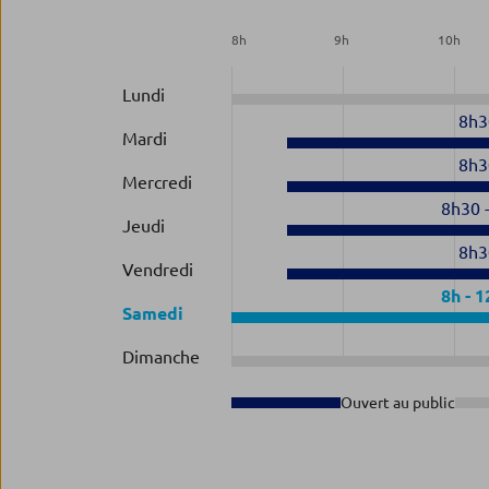
8
h
9
h
10
h
Lundi
8h3
Mardi
8h3
Mercredi
8h30
Jeudi
8h3
Vendredi
8h
-
1
Samedi
Dimanche
Ouvert au public