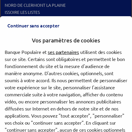
NORD DE CLERMONT LA PLAINE
ISSOIRE LES LISTES
ISSOIRE CENTRE
Continuer sans accepter
NORD DE CLERMONT CEBAZAT
TERRES DE LIMAGNE RIOM
Vos paramètres de cookies
TERRES DE LIMAGNE MOZAC
Banque Populaire et
ses partenaires
utilisent des cookies
Les agences Banque Populaire dans les villes à proximité
sur ce site. Certains sont obligatoires et permettent le bon
fonctionnement du site et la mesure d'audience de
Cournon-d'Auvergne
manière anonyme. D'autres cookies, optionnels, sont
Clermont-Ferrand
soumis à votre accord. Ils nous permettent de personnaliser
votre expérience sur le site, personnaliser l'assistance
commerciale suite à votre navigation, afficher du contenu
Trouver une agence Banque Populaire
vidéo, ou encore personnaliser les annonces publicitaires
Puy-de-Dôme
diffusées sur Internet en dehors de notre site et de nos
Les Martres-de-Veyre
applications. Vous pouvez "tout accepter", "personnaliser"
PORTES DU ZENITH LES MARTRES
vos choix ou "continuer sans accepter". En cliquant sur
"continuer sans accepter", aucun de ces cookies optionnels