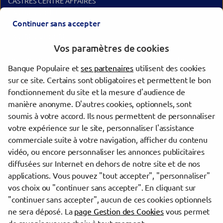
CASTRES CENTRE AFFAIRES
CASTRES SOULT
Continuer sans accepter
BRAM
CASTRES SIDOBRE
Vos paramètres de cookies
Les agences Banque Populaire dans les villes à proximité
Banque Populaire et
ses partenaires
utilisent des cookies
sur ce site. Certains sont obligatoires et permettent le bon
Castres
fonctionnement du site et la mesure d'audience de
Carcassonne
manière anonyme. D'autres cookies, optionnels, sont
Toulouse
soumis à votre accord. Ils nous permettent de personnaliser
votre expérience sur le site, personnaliser l'assistance
commerciale suite à votre navigation, afficher du contenu
Trouver une agence Banque Populaire
vidéo, ou encore personnaliser les annonces publicitaires
Haute-Garonne
diffusées sur Internet en dehors de notre site et de nos
Revel
applications. Vous pouvez "tout accepter", "personnaliser"
REVEL
vos choix ou "continuer sans accepter". En cliquant sur
"continuer sans accepter", aucun de ces cookies optionnels
Powered by
evermaps ©
ne sera déposé. La
page Gestion des Cookies
vous permet