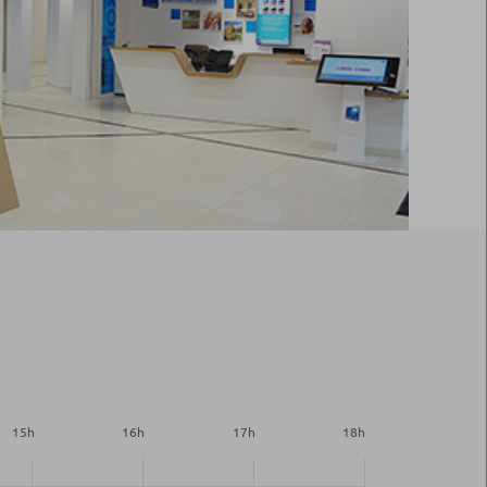
15
h
16
h
17
h
18
h