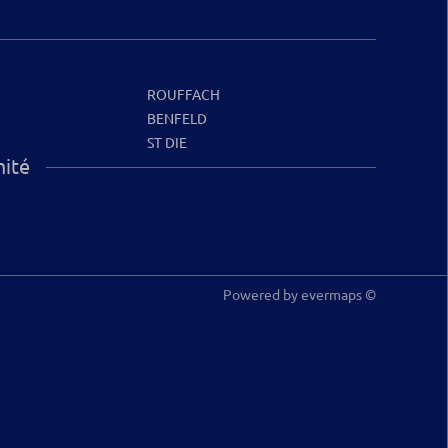
ROUFFACH
H
BENFELD
ST DIE
mité
Powered by
evermaps ©