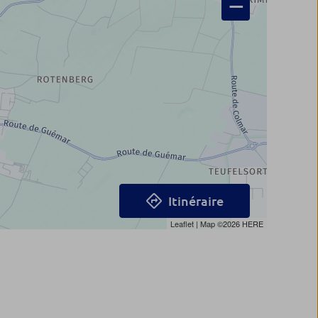
−
Itinéraire
Leaflet
| Map ©2026
HERE