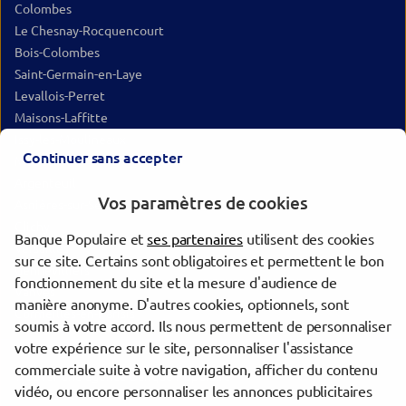
Colombes
Le Chesnay-Rocquencourt
Bois-Colombes
Saint-Germain-en-Laye
Levallois-Perret
Maisons-Laffitte
Issy-les-Moulineaux
Continuer sans accepter
Meudon
Argenteuil
Vos paramètres de cookies
Asnières-sur-Seine
Clichy
Banque Populaire et
ses partenaires
utilisent des cookies
Versailles
sur ce site. Certains sont obligatoires et permettent le bon
Gennevilliers
fonctionnement du site et la mesure d'audience de
Vanves
manière anonyme. D'autres cookies, optionnels, sont
Cormeilles-en-Parisis
soumis à votre accord. Ils nous permettent de personnaliser
votre expérience sur le site, personnaliser l'assistance
commerciale suite à votre navigation, afficher du contenu
Trouver une agence Banque Populaire
vidéo, ou encore personnaliser les annonces publicitaires
Hauts-de-Seine