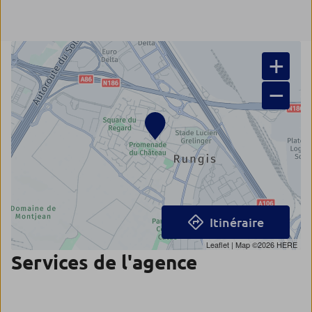
+
−
Itinéraire
Leaflet
| Map ©2026
HERE
Services de l'agence