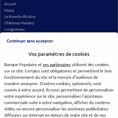
Arcueil
Massy
Le Kremlin-Bicêtre
Châtenay-Malabry
Longjumeau
Châtillon
Continuer sans accepter
Savigny-sur-Orge
Le Plessis-Robinson
Vos paramètres de cookies
Alfortville
Ivry-sur-Seine
Banque Populaire et
ses partenaires
utilisent des cookies
Montrouge
sur ce site. Certains sont obligatoires et permettent le bon
Villeneuve-Saint-Georges
fonctionnement du site et la mesure d'audience de
Vigneux-sur-Seine
manière anonyme. D'autres cookies, optionnels, sont
Malakoff
soumis à votre accord. Ils nous permettent de personnaliser
votre expérience sur le site, personnaliser l'assistance
commerciale suite à votre navigation, afficher du contenu
Trouver une agence Banque Populaire
vidéo, ou encore personnaliser les annonces publicitaires
Val-de-Marne
diffusées sur Internet en dehors de notre site et de nos
Rungis