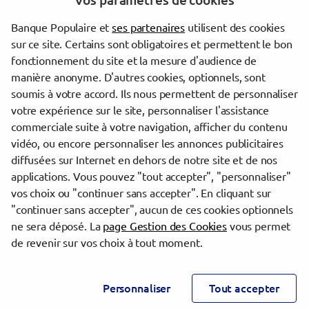
Vos paramètres de cookies
LE GIFFRE VIUZ EN SALLAZ
Banque Populaire et
ses partenaires
utilisent des cookies
Les agences Banque Populaire dans les villes à proximité
sur ce site. Certains sont obligatoires et permettent le bon
fonctionnement du site et la mesure d'audience de
Annecy
manière anonyme. D'autres cookies, optionnels, sont
Annemasse
soumis à votre accord. Ils nous permettent de personnaliser
votre expérience sur le site, personnaliser l'assistance
commerciale suite à votre navigation, afficher du contenu
Trouver une agence Banque Populaire
vidéo, ou encore personnaliser les annonces publicitaires
Haute-Savoie
diffusées sur Internet en dehors de notre site et de nos
Sallanches
applications. Vous pouvez "tout accepter", "personnaliser"
SALLANCHES CENTRE
vos choix ou "continuer sans accepter". En cliquant sur
"continuer sans accepter", aucun de ces cookies optionnels
Powered by
evermaps ©
ne sera déposé. La
page Gestion des Cookies
vous permet
de revenir sur vos choix à tout moment.
www.banque-populaire.fr
Informations cookies
Contact
Personnaliser
Tout accepter
Mentions légales