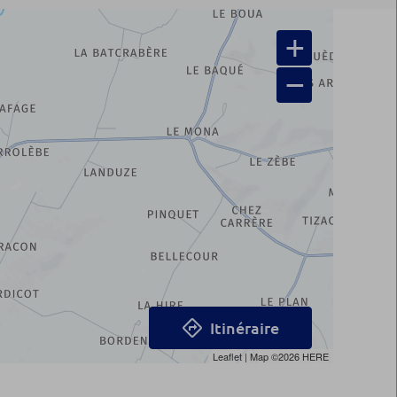
+
−
Itinéraire
Leaflet
| Map ©2026
HERE