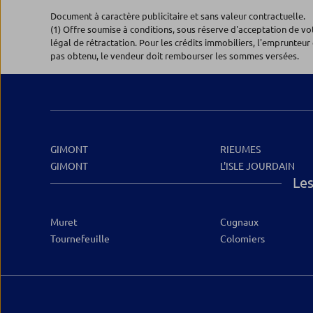
Document à caractère publicitaire et sans valeur contractuelle.
(1) Offre soumise à conditions, sous réserve d'acceptation de v
légal de rétractation. Pour les crédits immobiliers, l'emprunteur 
pas obtenu, le vendeur doit rembourser les sommes versées.
GIMONT
RIEUMES
GIMONT
L'ISLE JOURDAIN
Les
Muret
Cugnaux
Tournefeuille
Colomiers