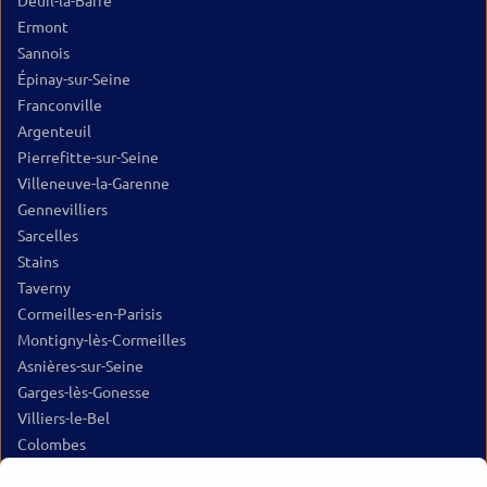
Deuil-la-Barre
Ermont
Sannois
Épinay-sur-Seine
Franconville
Argenteuil
Pierrefitte-sur-Seine
Villeneuve-la-Garenne
Gennevilliers
Sarcelles
Stains
Taverny
Cormeilles-en-Parisis
Montigny-lès-Cormeilles
Asnières-sur-Seine
Garges-lès-Gonesse
Villiers-le-Bel
Colombes
Bois-Colombes