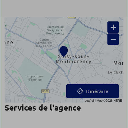
+
−
Itinéraire
Leaflet
| Map ©2026
HERE
Services de l'agence