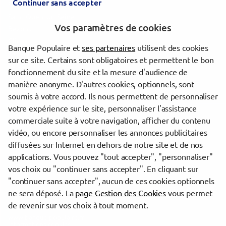
Continuer sans accepter
Saint-Denis
Saint-Ouen-sur-Seine
Vos paramètres de cookies
Bezons
Clichy
Banque Populaire et
ses partenaires
utilisent des cookies
La Courneuve
sur ce site. Certains sont obligatoires et permettent le bon
La Garenne-Colombes
fonctionnement du site et la mesure d'audience de
Levallois-Perret
manière anonyme. D'autres cookies, optionnels, sont
Courbevoie
soumis à votre accord. Ils nous permettent de personnaliser
votre expérience sur le site, personnaliser l'assistance
commerciale suite à votre navigation, afficher du contenu
Trouver une agence Banque Populaire
vidéo, ou encore personnaliser les annonces publicitaires
Val-d'Oise
diffusées sur Internet en dehors de notre site et de nos
Soisy-sous-Montmorency
applications. Vous pouvez "tout accepter", "personnaliser"
SOISY SOUS MONTMORENCY
vos choix ou "continuer sans accepter". En cliquant sur
"continuer sans accepter", aucun de ces cookies optionnels
Powered by
evermaps ©
ne sera déposé. La
page Gestion des Cookies
vous permet
de revenir sur vos choix à tout moment.
www.banque-populaire.fr
Informations cookies