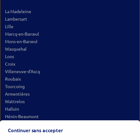
La Madeleine
Lambersart
Lille
Marcq-en-Barœul
Mons-en-Barœul
Wasquehal
Loos
Croix
Villeneuve-d'Ascq
Roubaix
Tourcoing
Armentières
Wattrelos
Halluin
Hénin-Beaumont
Lens
Continuer sans accepter
Douai
Béthune