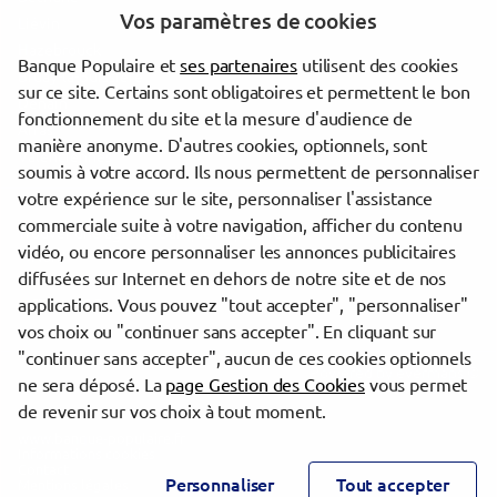
Vos paramètres de cookies
Liévin
Hazebrouck
Banque Populaire et
ses partenaires
utilisent des cookies
Bruay-la-Buissière
sur ce site. Certains sont obligatoires et permettent le bon
Denain
fonctionnement du site et la mesure d'audience de
Arras
manière anonyme. D'autres cookies, optionnels, sont
Valenciennes
soumis à votre accord. Ils nous permettent de personnaliser
votre expérience sur le site, personnaliser l'assistance
commerciale suite à votre navigation, afficher du contenu
Trouver une agence Banque Populaire
vidéo, ou encore personnaliser les annonces publicitaires
Nord
diffusées sur Internet en dehors de notre site et de nos
Saint-André-lez-Lille
applications. Vous pouvez "tout accepter", "personnaliser"
ST ANDRE
vos choix ou "continuer sans accepter". En cliquant sur
"continuer sans accepter", aucun de ces cookies optionnels
Powered by
evermaps ©
ne sera déposé. La
page Gestion des Cookies
vous permet
de revenir sur vos choix à tout moment.
www.banque-populaire.fr
Informations cookies
Contact
Personnaliser
Tout accepter
Mentions légales