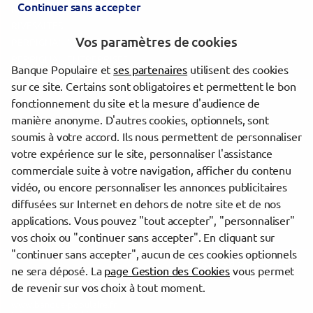
Continuer sans accepter
RIVESALTES AGRI VITI
RIVESALTES
Vos paramètres de cookies
PERPIGNAN MAS ROUS
PERPIGNAN ENTREPRISES
Banque Populaire et
ses partenaires
utilisent des cookies
sur ce site. Certains sont obligatoires et permettent le bon
Les agences Banque Populaire dans les villes à proximité
fonctionnement du site et la mesure d'audience de
manière anonyme. D'autres cookies, optionnels, sont
Perpignan
soumis à votre accord. Ils nous permettent de personnaliser
votre expérience sur le site, personnaliser l'assistance
commerciale suite à votre navigation, afficher du contenu
Trouver une agence Banque Populaire
vidéo, ou encore personnaliser les annonces publicitaires
Pyrénées-Orientales
diffusées sur Internet en dehors de notre site et de nos
Saint-Estève
applications. Vous pouvez "tout accepter", "personnaliser"
ST ESTEVE
vos choix ou "continuer sans accepter". En cliquant sur
"continuer sans accepter", aucun de ces cookies optionnels
Powered by
evermaps ©
ne sera déposé. La
page Gestion des Cookies
vous permet
de revenir sur vos choix à tout moment.
www.banque-populaire.fr