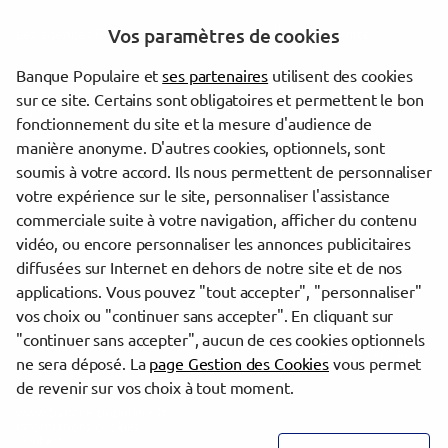
Vos paramètres de cookies
Les agences Banque Populaire dans les villes à proximité
Banque Populaire et
ses partenaires
utilisent des cookies
Dole
sur ce site. Certains sont obligatoires et permettent le bon
Dijon
fonctionnement du site et la mesure d'audience de
Beaune
manière anonyme. D'autres cookies, optionnels, sont
Chalon-sur-Saône
soumis à votre accord. Ils nous permettent de personnaliser
votre expérience sur le site, personnaliser l'assistance
commerciale suite à votre navigation, afficher du contenu
Trouver une agence Banque Populaire
vidéo, ou encore personnaliser les annonces publicitaires
Côte-d'Or
diffusées sur Internet en dehors de notre site et de nos
Saint-Jean-de-Losne
applications. Vous pouvez "tout accepter", "personnaliser"
ST JEAN DE LOSNE
vos choix ou "continuer sans accepter". En cliquant sur
"continuer sans accepter", aucun de ces cookies optionnels
Powered by
evermaps ©
ne sera déposé. La
page Gestion des Cookies
vous permet
de revenir sur vos choix à tout moment.
www.banque-populaire.fr
Informations cookies
Contact