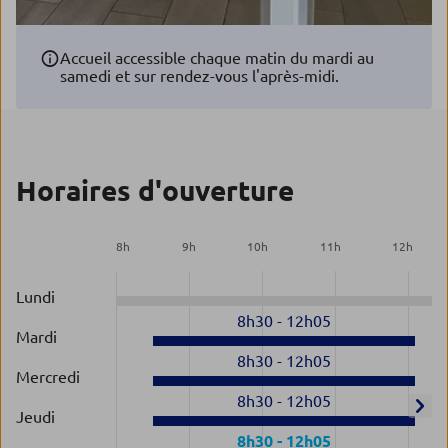
Accueil accessible chaque matin du mardi au
samedi et sur rendez-vous l'après-midi.
Horaires d'ouverture
8
h
9
h
10
h
11
h
12
h
Lundi
8h30
-
12h05
Mardi
8h30
-
12h05
Mercredi
8h30
-
12h05
Jeudi
8h30
-
12h05