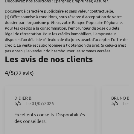
Découvrez nos solutions :
Epargner
,
Emprunter
,
Assurer
.
Document à caractère publicitaire et sans valeur contractuelle.
(1) Offre soumise à conditions, sous réserve d'acceptation de votre
dossier par l'organisme prêteur, votre Banque Populaire Régionale.
Pour les crédits à la consommation, l'emprunteur dispose du délai
légal de rétractation. Pour les crédits immobiliers, l'emprunteur
dispose d'un délai de réflexion de dix jours avant d'accepter l'offre de
crédit. La vente est subordonnée à l'obtention du prêt. Si celui-ci n'est
pas obtenu, le vendeur doit rembourser les sommes versées.
Les avis de nos clients
4
/5
Note de 4 sur 5
(22 avis)
DIDIER B.
BRUNO B.
5
/5
5
/5
Note de 5 sur 5
Note de 5 s
Le 01/07/2026
Le 02
Excellents conseils. Disponibilités
des conseillers.