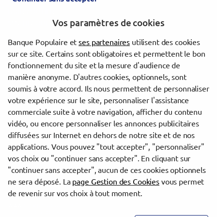
NOIRMOUTIER CM
NOIRMOUTIER
Vos paramètres de cookies
MACHECOUL
Banque Populaire et
ses partenaires
utilisent des cookies
Les agences Banque Populaire dans les villes à proximité
sur ce site. Certains sont obligatoires et permettent le bon
fonctionnement du site et la mesure d'audience de
Challans
manière anonyme. D'autres cookies, optionnels, sont
Les Sables-d'Olonne
soumis à votre accord. Ils nous permettent de personnaliser
votre expérience sur le site, personnaliser l'assistance
commerciale suite à votre navigation, afficher du contenu
Trouver une agence Banque Populaire
vidéo, ou encore personnaliser les annonces publicitaires
Vendée
diffusées sur Internet en dehors de notre site et de nos
Saint-Jean-de-Monts
applications. Vous pouvez "tout accepter", "personnaliser"
ST JEAN DE MONTS
vos choix ou "continuer sans accepter". En cliquant sur
"continuer sans accepter", aucun de ces cookies optionnels
Powered by
evermaps ©
ne sera déposé. La
page Gestion des Cookies
vous permet
de revenir sur vos choix à tout moment.
www.banque-populaire.fr
Informations cookies