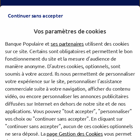
ST PALAIS
Continuer sans accepter
CAMBO LES BAINS
MAULEON LICHARRE
Vos paramètres de cookies
Les agences Banque Populaire dans les villes à proximité
Banque Populaire et
ses partenaires
utilisent des cookies
sur ce site. Certains sont obligatoires et permettent le bon
Bayonne
fonctionnement du site et la mesure d'audience de
Anglet
manière anonyme. D'autres cookies, optionnels, sont
Biarritz
soumis à votre accord. Ils nous permettent de personnaliser
votre expérience sur le site, personnaliser l'assistance
commerciale suite à votre navigation, afficher du contenu
Trouver une agence Banque Populaire
vidéo, ou encore personnaliser les annonces publicitaires
Pyrénées-Atlantiques
diffusées sur Internet en dehors de notre site et de nos
Saint-Jean-Pied-de-Port
applications. Vous pouvez "tout accepter", "personnaliser"
ST JEAN PIED DE PORT
vos choix ou "continuer sans accepter". En cliquant sur
"continuer sans accepter", aucun de ces cookies optionnels
Powered by
evermaps ©
ne sera déposé. La
page Gestion des Cookies
vous permet